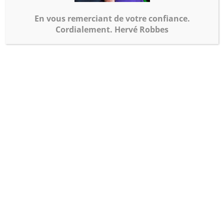
pour vous soulager
En vous remerciant de votre confiance.
Cordialement. Hervé Robbes
UN CABINET DE THÉRAPIE
ALTERNATIVE À ORLÉANS
LA THÉRAPIE ALTERNATIVE : UN TERME
GÉNÉRAL POUR DE NOMBREUSES
APPROCHES DE SANTÉ ET DU MIEUX-
ÊTRE.
Avant tout,
Thérapie Alternative
est un terme
général qui couvre de nombreuses
pratiques et