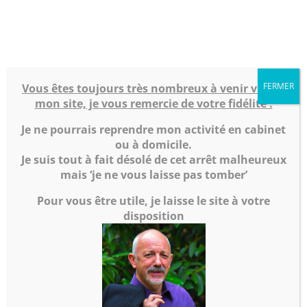
07 84 79 88 65
herve.robbes@therapie-alternative.fr
FERMER
Vous êtes toujours très nombreux à venir visiter
mon site, je vous remercie de votre fidélité !
Votre spécialiste
Je ne pourrais reprendre mon activité en cabinet
ou à domicile.
Je suis tout à fait désolé de cet arrêt malheureux
des thérapies
mais ‘je ne vous laisse pas tomber’
douces à
Pour vous être utile, je laisse le site à votre
disposition
Orléans
une approche complémentaire