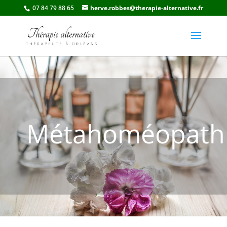
07 84 79 88 65
herve.robbes@therapie-alternative.fr
Métahoméopath