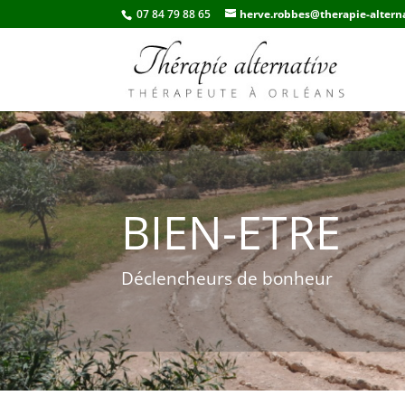
07 84 79 88 65
herve.robbes@therapie-alterna
BIEN-ETRE
Déclencheurs de bonheur