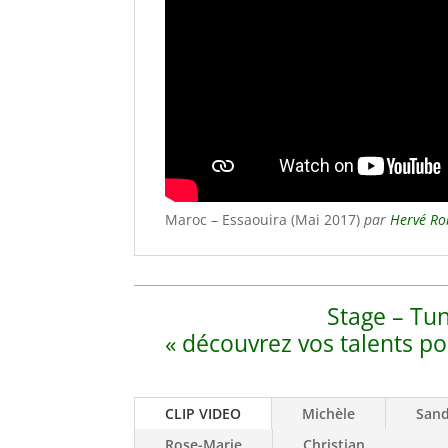
Maroc – Essaouira (Mai 2017)
par
Hervé Ro
Stage – Tun
« découvrez vos talents pou
CLIP VIDEO
Michèle
Sand
Rose-Marie
Christian