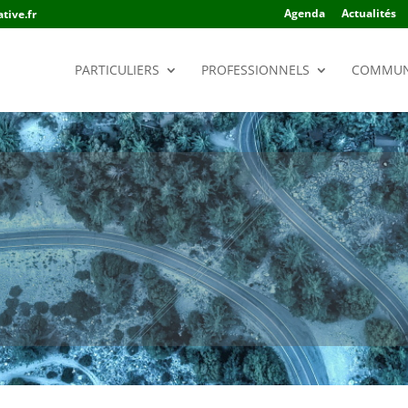
Agenda
Actualités
tive.fr
PARTICULIERS
PROFESSIONNELS
COMMUN
S