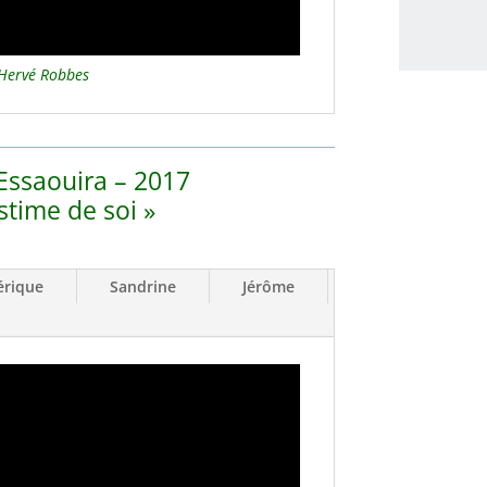
Hervé Robbes
Essaouira – 2017
estime de soi »
érique
Sandrine
Jérôme