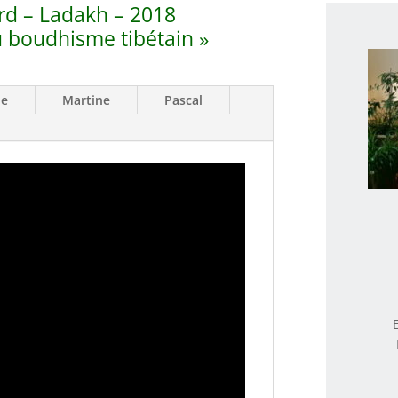
rd – Ladakh – 2018
du boudhisme tibétain »
le
Martine
Pascal